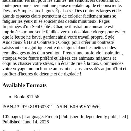
satisfaisant. Parfait pour les adultes, les seniors, les débutants ou
toute personne cherchant une pause mentale rapide et consciente.
Dessins Simples aux Lignes Épaisses : Des contours larges et de
grands espaces clairs permettent de colorier facilement sans se
fatiguer les yeux ni se soucier des détails minutieux. Pages
Imprimées d'un Seul Côté : Chaque illustration amusante est
imprimée sur une seule feuille avec un dos blanc vierge pour éviter
que le feutre ne bave, gardant ainsi votre travail propre. Style
Audacieux à Haut Contraste : Conçu pour créer un contraste
saisissant et magnifique entre des lignes blanches nettes et des
remplissages noirs d'un seul ton. Prenez une profonde inspiration,
attrapez votre feutre préféré et laissez ces animaux mignons et
coquins chasser votre stress, un éclat de rire à la fois. Commencez
votre voyage monochrome amusant et sans stress dès aujourd'hui et
profitez d'heures de détente et de rigolade !
Available Formats
Book: $11.56
ISBN-13: 979-8181607811 | ASIN: B0H59VY9W6
105 pages | Language: French | Publisher: Independently published |
Published: June 14, 2026