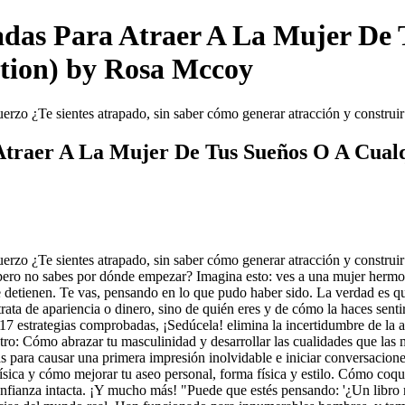
badas Para Atraer A La Mujer De
ition) by Rosa Mccoy
uerzo ¿Te sientes atrapado, sin saber cómo generar atracción y construi
 Atraer A La Mujer De Tus Sueños O A Cualq
erzo ¿Te sientes atrapado, sin saber cómo generar atracción y construir
pero no sabes por dónde empezar? Imagina esto: ves a una mujer hermosa 
 te detienen. Te vas, pensando en lo que pudo haber sido. La verdad es 
rata de apariencia o dinero, sino de quién eres y de cómo la haces sentir
17 estrategias comprobadas, ¡Sedúcela! elimina la incertidumbre de la 
tro: Cómo abrazar tu masculinidad y desarrollar las cualidades que las 
as para causar una primera impresión inolvidable e iniciar conversacion
sica y cómo mejorar tu aseo personal, forma física y estilo. Cómo coque
nfianza intacta. ¡Y mucho más! "Puede que estés pensando: '¿Un libro 