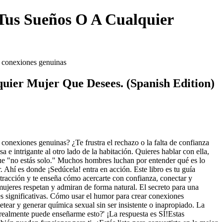
 Tus Sueños O A Cualquier
r conexiones genuinas
uier Mujer Que Desees. (Spanish Edition)
 conexiones genuinas? ¿Te frustra el rechazo o la falta de confianza
e intrigante al otro lado de la habitación. Quieres hablar con ella,
que "no estás solo." Muchos hombres luchan por entender qué es lo
. Ahí es donde ¡Sedúcela! entra en acción. Este libro es tu guía
atracción y te enseña cómo acercarte con confianza, conectar y
mujeres respetan y admiran de forma natural. El secreto para una
es significativas. Cómo usar el humor para crear conexiones
tear y generar química sexual sin ser insistente o inapropiado. La
realmente puede enseñarme esto?' ¡La respuesta es SÍ!Estas