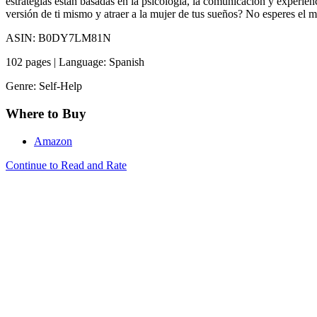
estrategias están basadas en la psicología, la comunicación y experie
versión de ti mismo y atraer a la mujer de tus sueños? No esperes el 
ASIN: B0DY7LM81N
102 pages | Language: Spanish
Genre: Self-Help
Where to Buy
Amazon
Continue to Read and Rate