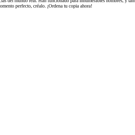
ncias del mundo real. Han funcionado para innumerables hombres, y tambi
momento perfecto, créalo. ¡Ordena tu copia ahora!